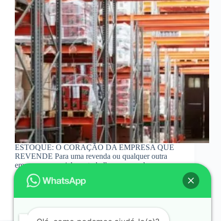
ESTOQUE: O CORAÇÃO DA EMPRESA QUE
REVENDE Para uma revenda ou qualquer outra
empresa comercial que trabalhe com vendas, o
estoque de mercadorias é o coração do negócio,
pulsa com as entradas e saídas, e por incrível que
pareça ainda…
19/09/2022